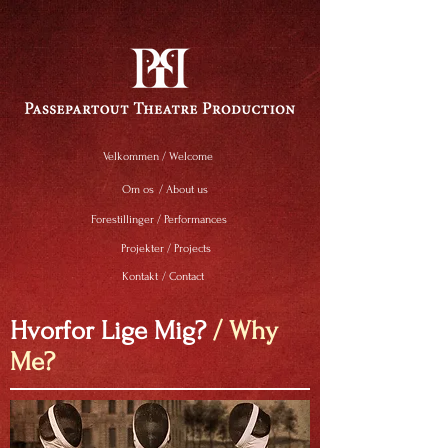
Velkommen
/ Welcome
Om os
/ About us
Forestillinger
/ Performances
Projekter / Projects
Kontakt
/ Contact
Hvorfor Lige Mig?
/ Why
Me?