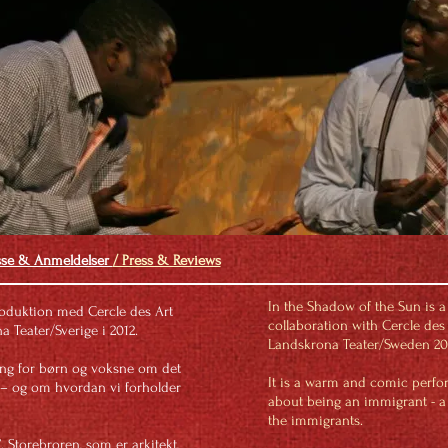
sse & Anmeldelser
/ Press & Reviews
In the Shadow of the Sun is 
roduktion med Cercle des Art
collaboration with Cercle des
 Teater/Sverige i 2012.
Landskrona Teater/Sweden 20
ling for børn og voksne om det
It is a warm and comic perfo
– og om hvordan vi forholder
about being an immigrant - a 
the immigrants.
. Storebroren, som er arkitekt,