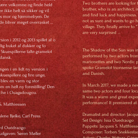
Two brothers are looking for 
l være velkomne og finde held
brother, who is an architect, 
er ikke helt så sikker og vil
and find luck and happiness. T
res mor og hjemmebyen. De
not as sure and wants to go h
de bliver meget overrasket …
village. They finally arrive t
are very surprised ...
sion i 2012 og 2013 spillet af o
vlig buket af dukker og to
The Shadow of the Sun was in i
 Skuespillerne talte gramelot
performed by two actors from 
dansk.
marionettes and two Nordic p
spoke Gramelot (nonsense la
ingen i en lidt ny version i
and Danish.
uespillere og fire unge,
t blev en varm og stor
In March 2017, we made a new 
 en helt ny forestilling! Den
same two actors and four loc
uche i Ouagadougou.
It was a warm and great expe
performance! It premiered at
S. Matthiessen
 Ouedraogo
Dramatist and director: Jacqu
ene Bjelke, Carl Press
Set Design: Is
Puppets: Jacques S. Matthiesse
 Gérard Ouédraogo
Composer: Torben Snekkesta
ludgaven: Søren Møller
Actors: Charles Wattara,