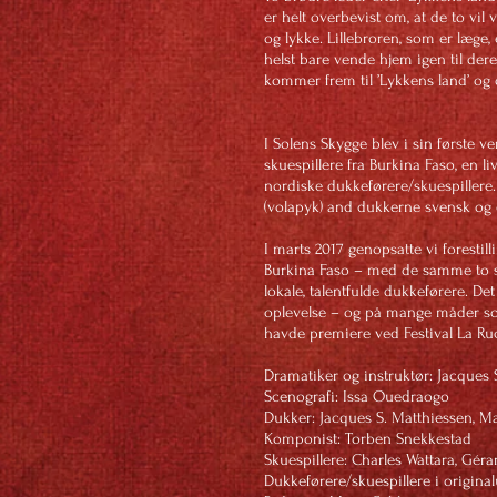
er helt overbevist om, at de to vi
og lykke. Lillebroren, som er læge, 
helst bare vende hjem igen til de
kommer frem til ’Lykkens land’ og 
I Solens Skygge blev i sin første ver
skuespillere fra Burkina Faso, en li
nordiske dukkeførere/skuespillere.
(volapyk) and dukkerne svensk og 
I marts 2017 genopsatte vi forestill
Burkina Faso – med de samme to sk
lokale, talentfulde dukkeførere. De
oplevelse – og på mange måder som
havde premiere ved Festival La R
Dramatiker og instruktør: Jacques 
Scenografi: Issa
Dukker: Jacques S. Matthiessen, Mal
Komponist: Torben Snekkestad
Skuespillere: Charles Wattara,
Dukkeførere/skuespillere i origina