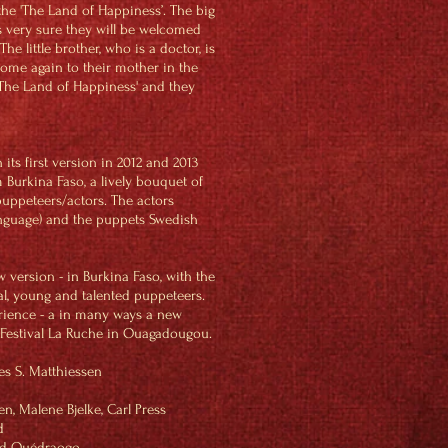
the 'The Land of Happiness’. The big
is very sure they will be welcomed
he little brother, who is a doctor, is
ome again to their mother in the
o "The Land of Happiness' and they
ts first version in 2012 and 2013
Burkina Faso, a lively bouquet of
uppeteers/actors. The actors
nguage) and the puppets Swedish
version - in Burkina Faso, with the
al, young and talented puppeteers.
rience - a in many ways a new
 Festival La Ruche in Ouagadougou.
es S. Matthiessen
sa Ouedraogo
n, Malene Bjelke, Carl Press
d
 Gérard Ouédraogo