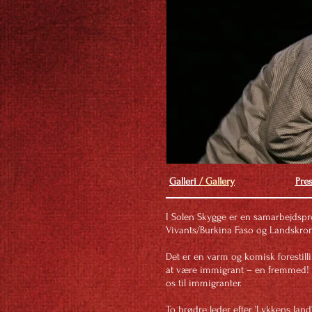
Galleri
/ Gallery
Pre
I Solen Skygge er en samarbejdsp
Vivants/Burkina Faso og Landskrona
Det er en varm og komisk forestil
at være immigrant – en fremmed! 
os til immigranter.
To brødre leder efter ’Lykkens land’