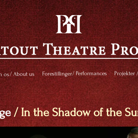
/ Performances
Projekter 
Forestillinger
/ About us
 os
gge
/ In the Shadow of the S