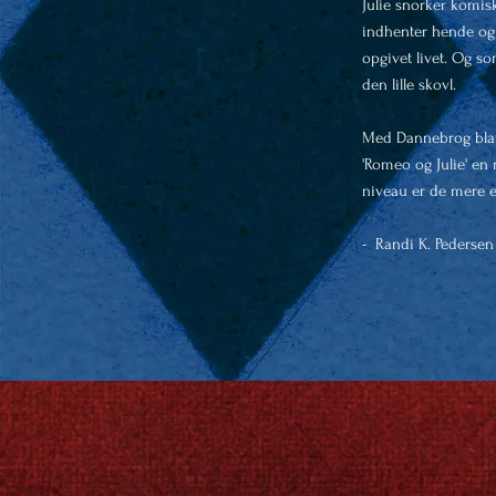
Julie snorker komisk
indhenter hende og R
opgivet livet. Og s
den lille skovl.
Med Dannebrog blaf
'Romeo og Julie' en
niveau er de mere 
- Randi K. Pedersen