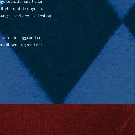
ge søvn, der snart efter
tryk for, at de unge har
ange – ved den lille kost og
ortællende baggrund er
traditioen - og med det