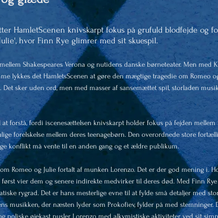
ter HamletScenen knivskarpt fokus på grufuld blodfejde og fo
lie', hvor Finn Rye glimrer med sit skuespil.
 mellem Shakespeares Verona og nutidens danske børneteater. Men med 
e lykkes det HamletsScenen at gøre den mægtige tragedie om Romeo og Ju
 Det sker uden ord, men med masser af sansemættet spil, storladen musik o
l at forstå, fordi iscenesættelsen knivskarpt holder fokus på fejden melle
lige forelskelse mellem deres teenagebørn.
Den overordnede store fortæl
dige konflikt må vente til en anden gang og et ældre publikum.
n om Romeo og Julie fortalt af munken Lorenzo. Det er der god mening i. 
r først vier dem og senere indirekte medvirker til deres død. Med Finn Rye 
atiske rygrad. Det er hans mesterlige evne til at fylde små detaljer med sto
ns musikken, der næsten lyder som Prokofiev, fylder på med stemninger. 
g poliske øjekast pusler Lorenzo med alkymistiske aktiviteter ved sit simp