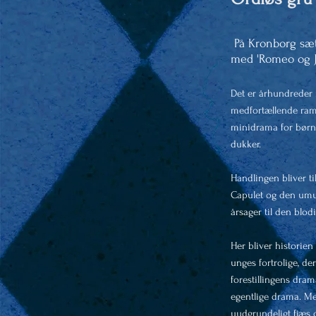
På Kronborg sæt
med 'Romeo og Ju
Det er århundreder
medfortællende ramm
minidrama for børn.
dukker.
Handlingen bliver ti
Capulet og den umu
årsager til den blo
Her bliver historie
unges fortrolige, de
forestillingens dram
egentlige drama. Me
uudgrundeligt fjæs o