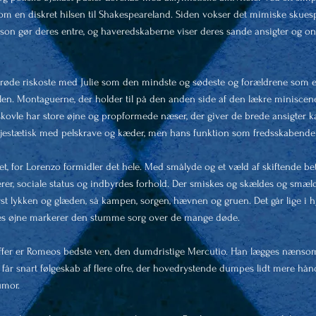
om en diskret hilsen til Shakespeareland. Siden vokser det mimiske skuespi
rson gør deres entre, og haveredskaberne viser deres sande ansigter og on
 røde riskoste med Julie som den mindste og sødeste og forældrene som el
olen. Montaguerne, der holder til på den anden side af den lækre miniscen
skovle har store øjne og propformede næser, der giver de brede ansigter ka
ajestætisk med pelskrave og kæder, men hans funktion som fredsskabende
et, for Lorenzo formidler det hele. Med smålyde og et væld af skiftende b
rer, sociale status og indbyrdes forhold. Der smiskes og skældes og smælde
st lykken og glæden, så kampen, sorgen, hævnen og gruen. Det går lige i hj
s øjne markerer den stumme sorg over de mange døde.
offer er Romeos bedste ven, den dumdristige Mercutio. Han lægges nænsom
får snart følgeskab af flere ofre, der hovedrystende dumpes lidt mere hånd
humor.