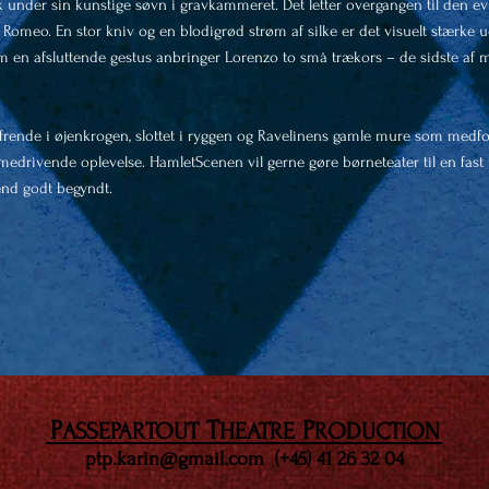
 under sin kunstige søvn i gravkammeret. Det letter overgangen til den evi
omeo. En stor kniv og en blodigrød strøm af silke er det visuelt stærke ud
om en afsluttende gestus anbringer Lorenzo to små trækors – de sidste af m
rende i øjenkrogen, slottet i ryggen og Ravelinens gamle mure som medf
 medrivende oplevelse. HamletScenen vil gerne gøre børneteater til en fast 
end godt begyndt.
P
T
P
ASSEPARTOUT
HEATRE
RODUCTION
ptp.karin@gmail.com
(+45) 41 26 32 04