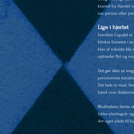
kraniet fra Hamlet s
når person efter pe
Lige i hjertet
Familien Capulet er
blinker fornemt i s
klan af robuste blå 
optræder flot og m
Det gør ikke så meg
personernes karakte
Det hele er med. Før
hånd over dukkerne
Blodfejdens første 
tykke plankegulv og 
der også plads til 