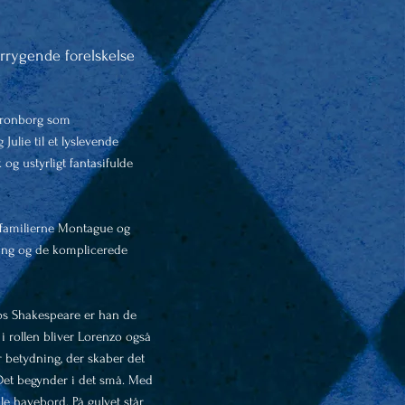
rrygende forelskelse
Kronborg som
lie til et lyslevende
g ustyrligt fantasifulde
m familierne Montague og
ling og de komplicerede
Hos Shakespeare er han de
i rollen bliver Lorenzo også
r betydning, der skaber det
Det begynder i det små. Med
le havebord. På gulvet står