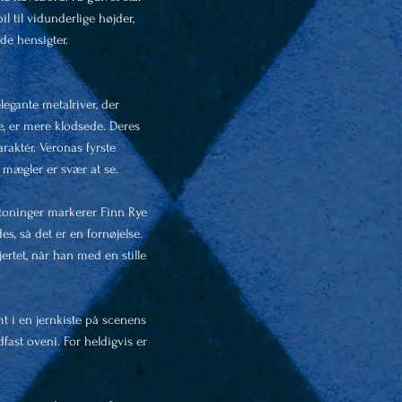
l til vidunderlige højder,
de hensigter.
egante metalriver, der
e, er mere klodsede. Deres
raktér. Veronas fyrste
 mægler er svær at se.
etoninger markerer Finn Rye
s, så det er en fornøjelse.
ertet, når han med en stille
t i en jernkiste på scenens
fast oveni. For heldigvis er