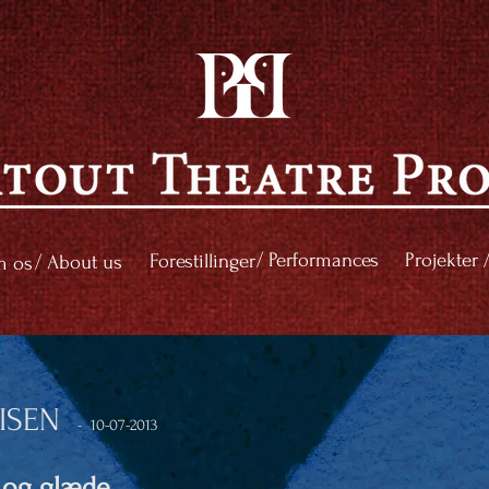
/ Performances
Projekter 
Forestillinger
/ About us
 os
VISEN
-
10-07-2013
 og glæde