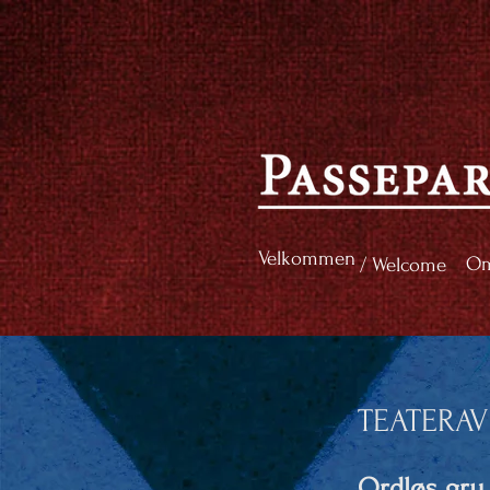
Velkommen
Om
/ Welcome
TEATERA
Ordløs gru